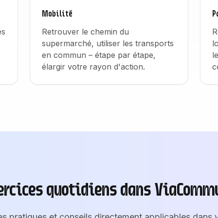
Mobilité
P
es
Retrouver le chemin du
R
supermarché, utiliser les transports
l
en commun – étape par étape,
l
élargir votre rayon d'action.
c
ercices quotidiens dans ViaComm
es pratiques et conseils directement applicables dans v