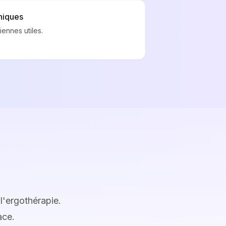
niques
ennes utiles.
l'ergothérapie.
ace.