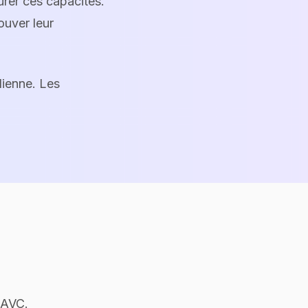
urer ces capacités.
ouver leur
ienne. Les
 AVC.