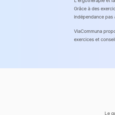
L'ergothérapie et l
Grâce à des exercic
indépendance pas 
ViaCommuna propos
exercices et consei
Le q