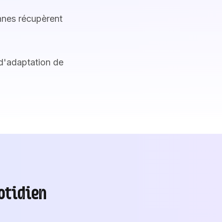
onnes récupèrent
d'adaptation de
otidien